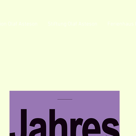
tion Olaf Asteson
Stiftung Olaf Asteson
Ferienhaus 